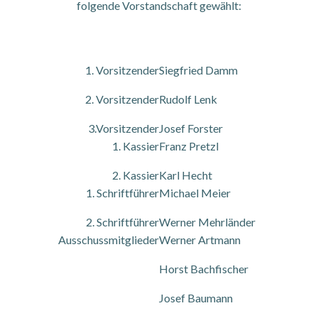
folgende Vorstandschaft gewählt:
1. Vorsitzender
Siegfried Damm
2. Vorsitzender
Rudolf Lenk
3.Vorsitzender
Josef Forster
1. Kassier
Franz Pretzl
2. Kassier
Karl Hecht
1. Schriftführer
Michael Meier
2. Schriftführer
Werner Mehrländer
Ausschussmitglieder
Werner Artmann
Horst Bachfischer
Josef Baumann