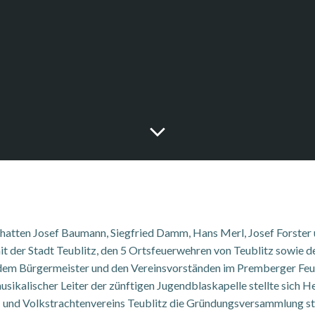
hatten Josef Baumann, Siegfried Damm, Hans Merl, Josef Forster u
t der Stadt Teublitz, den 5 Ortsfeuerwehren von Teublitz sowie d
m Bürgermeister und den Vereinsvorständen im Premberger Feuer
musikalischer Leiter der zünftigen Jugendblaskapelle stellte sich H
und Volkstrachtenvereins Teublitz die Gründungsversammlung s