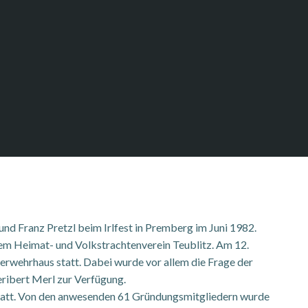
nd Franz Pretzl beim Irlfest in Premberg im Juni 1982.
em Heimat- und Volkstrachtenverein Teublitz. Am 12.
wehrhaus statt. Dabei wurde vor allem die Frage der
eribert Merl zur Verfügung.
tatt. Von den anwesenden 61 Gründungsmitgliedern wurde